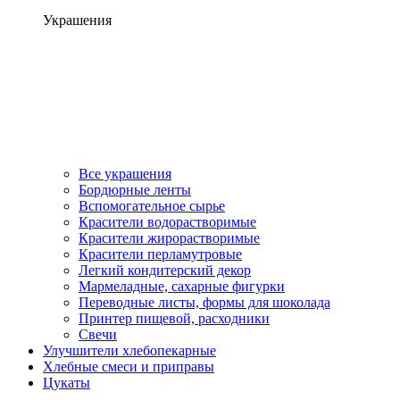
Украшения
Все украшения
Бордюрные ленты
Вспомогательное сырье
Красители водорастворимые
Красители жирорастворимые
Красители перламутровые
Легкий кондитерский декор
Мармеладные, сахарные фигурки
Переводные листы, формы для шоколада
Принтер пищевой, расходники
Свечи
Улучшители хлебопекарные
Хлебные смеси и приправы
Цукаты