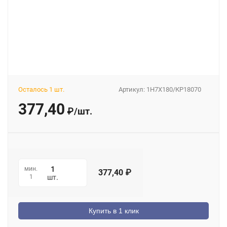
Осталось 1 шт.
Артикул:
1H7X180/КР18070
377,40
₽
/
шт.
мин.
377,40
₽
1
шт.
Купить в 1 клик