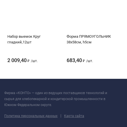
Набор выемок Круг
Форма ПРЯМОУГОЛЬНИК
гладкий,12шт
38х58см, h5см
2 009,40
683,40
₽
/
шт.
₽
/
шт.
Фирма «КОНТО» — один из ведущих поставщиков технологий и
сырья для хлебопекарной и кондитерской промышленности в
Южном Федеральном округе.
|
Политика персональных данных
Карта сайта