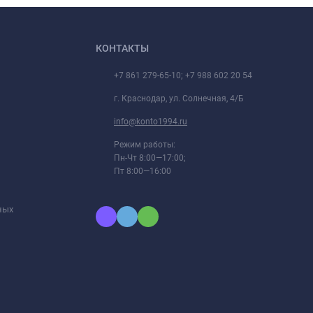
КОНТАКТЫ
+7 861 279-65-10; +7 988 602 20 54
г. Краснодар, ул. Солнечная, 4/Б
info@konto1994.ru
Режим работы:
Пн-Чт 8:00—17:00;
Пт 8:00—16:00
ных