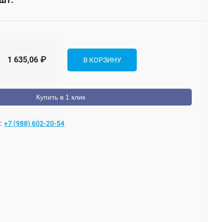
1 635,06
₽
В КОРЗИНУ
Купить в 1 клик
:
+7 (988) 602-20-54