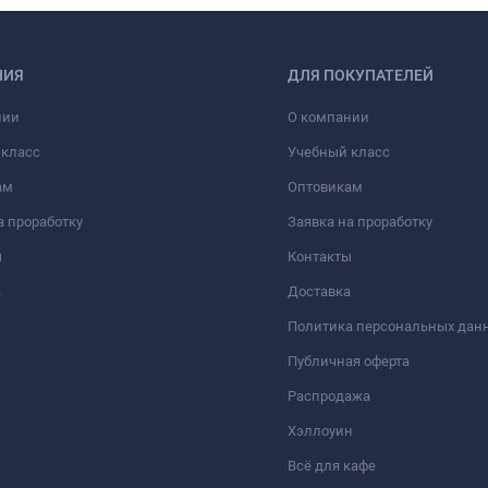
НИЯ
ДЛЯ ПОКУПАТЕЛЕЙ
нии
О компании
 класс
Учебный класс
ам
Оптовикам
а проработку
Заявка на проработку
ы
Контакты
а
Доставка
Политика персональных дан
Публичная оферта
Распродажа
Хэллоуин
Всё для кафе