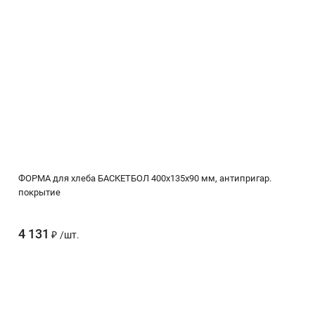
ФОРМА для хлеба БАСКЕТБОЛ 400х135х90 мм, антипригар.
покрытие
4 131
₽
/
шт.