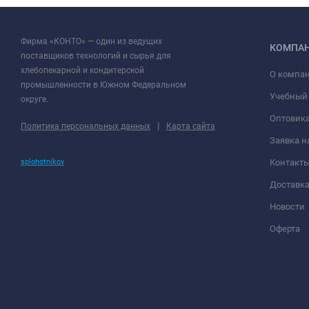
Фирма «КОНТО» — один из ведущих
КОМПА
поставщиков технологий и сырья для
хлебопекарной и кондитерской
О компа
промышленности в Южном Федеральном
Учебный
округе.
Оптовик
|
Политика персональных данных
Карта сайта
Заявка н
splohotnikov
Контакт
Доставк
Новости
Оферта