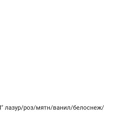
" лазур/роз/мятн/ванил/белоснеж/