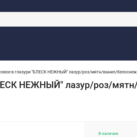
аботку
Контакты
Доставка
Новости
Оферта
Каталоги
овое в глазури "БЛЕСК НЕЖНЫЙ" лазур/роз/мятн/ванил/белоснеж/
БЛЕСК НЕЖНЫЙ" лазур/роз/мят
В наличии