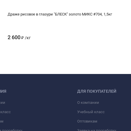
Драже рисовое в глазури "БЛЕСК" золото МИКС #704, 1,5кг
2 600
₽
/
кг
НИЯ
ДЛЯ ПОКУПАТЕЛЕЙ
нии
О компании
 класс
Учебный класс
ам
Оптовикам
а проработку
Заявка на проработку