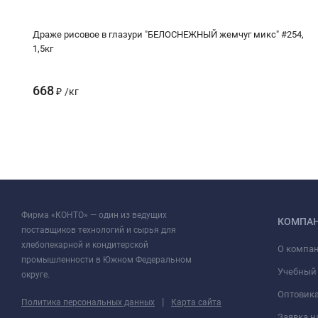
Драже рисовое в глазури "БЕЛОСНЕЖНЫЙ жемчуг микс" #254,
1,5кг
668
₽
/
кг
Фирма «КОНТО» — один из ведущих
КОМПА
поставщиков технологий и сырья для
хлебопекарной и кондитерской
О компа
промышленности в Южном Федеральном
Учебный
округе.
Оптовик
|
Политика персональных данных
Карта сайта
Заявка н