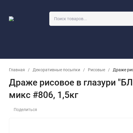
О компании
Учебный класс
Оптовикам
Заявка на прор
Главная
/
Декоративные посыпки
/
Рисовые
/
Драже рис
Драже рисовое в глазури "
микс #806, 1,5кг
Поделиться