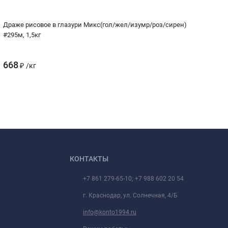
Драже рисовое в глазури Микс(гол/жел/изумр/роз/сирен)
Др
#295м, 1,5кг
668
6
₽
/
кг
КОНТАКТЫ
+7 861 279-65-10; +7 988 602 20 54
г. Краснодар, ул. Солнечная, 4/Б
info@konto1994.ru