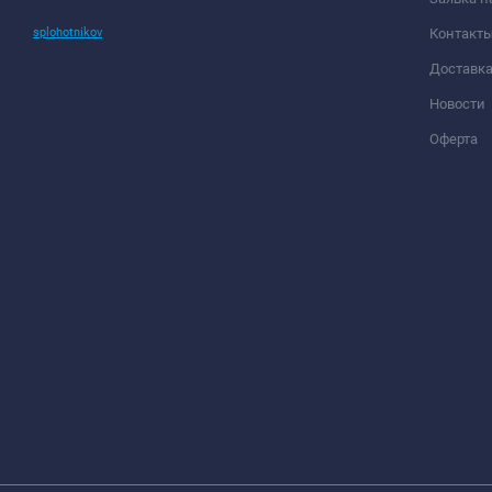
splohotnikov
Контакт
Доставк
Новости
Оферта