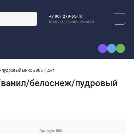
+7 861 279-65-10
многоканальный телефон
пудровый микс #806, 1,5кг
н/ванил/белоснеж/пудровый
Артикул:
806