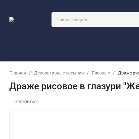
О компании
Учебный класс
Оптовикам
Заявка на прор
Главная
/
Декоративные посыпки
/
Рисовые
/
Драже рис
Драже рисовое в глазури "Же
Поделиться