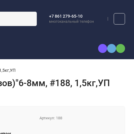
+7 861 279-65-10
многоканальный телефон
1,5кг,УП
в)"6-8мм, #188, 1,5кг,УП
Артикул:
188
упак.