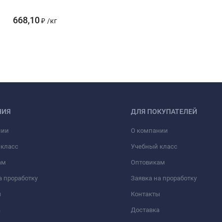
668,10
₽
/
кг
НИЯ
ДЛЯ ПОКУПАТЕЛЕЙ
нии
О компании
 класс
Учебный класс
ам
Оптовикам
а проработку
Заявка на проработку
ы
Контакты
а
Доставка