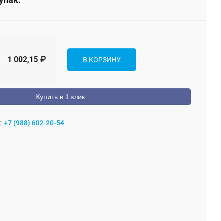
1 002,15
₽
В КОРЗИНУ
Купить в 1 клик
:
+7 (988) 602-20-54