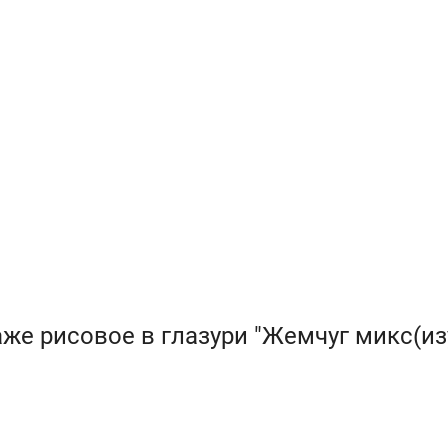
же рисовое в глазури "Жемчуг микс(из