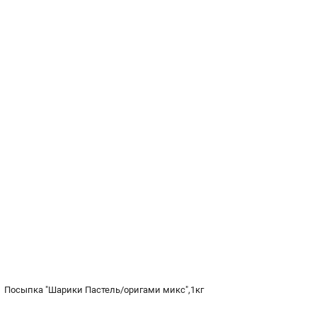
Посыпка "Шарики Пастель/оригами микс",1кг
Др