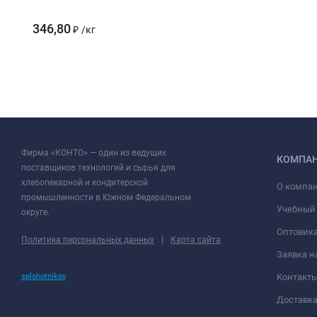
346,80
₽
/
кг
Фирма «КОНТО» — один из ведущих
КОМПА
поставщиков технологий и сырья для
хлебопекарной и кондитерской
О компа
промышленности в Южном Федеральном
Учебный
округе.
Оптовик
|
Политика персональных данных
Карта сайта
Заявка н
splohotnikov
Контакт
Доставк