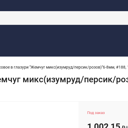
аботку
Контакты
Доставка
Новости
Оферта
Каталоги
овое в глазури "Жемчуг микс(изумруд/персик/розов)"6-8мм, #188, 
мчуг микс(изумруд/персик/розо
Под заказ
1 002,15
₽
/