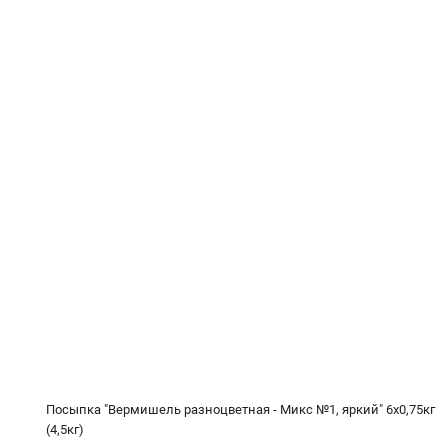
Посыпка "Вермишель разноцветная - Микс №1, яркий" 6х0,75кг
(4,5кг)