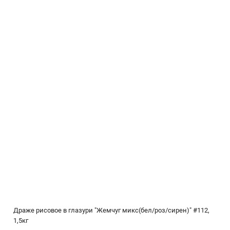
Драже рисовое в глазури "Жемчуг микс(бел/роз/сирен)" #112,
1,5кг