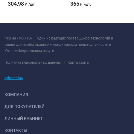
304,98
365
₽
/
шт.
₽
/
шт.
Фирма «КОНТО» — один из ведущих поставщиков технологий и
сырья для хлебопекарной и кондитерской промышленности в
Южном Федеральном округе.
|
Политика персональных данных
Карта сайта
splohotnikov
КОМПАНИЯ
ДЛЯ ПОКУПАТЕЛЕЙ
ЛИЧНЫЙ КАБИНЕТ
КОНТАКТЫ