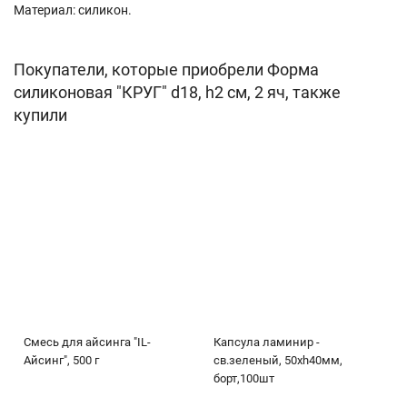
Материал: силикон.
Покупатели, которые приобрели Форма
силиконовая "КРУГ" d18, h2 см, 2 яч, также
купили
Смесь для айсинга "IL-
Капсула ламинир -
Айсинг", 500 г
св.зеленый, 50хh40мм,
борт,100шт