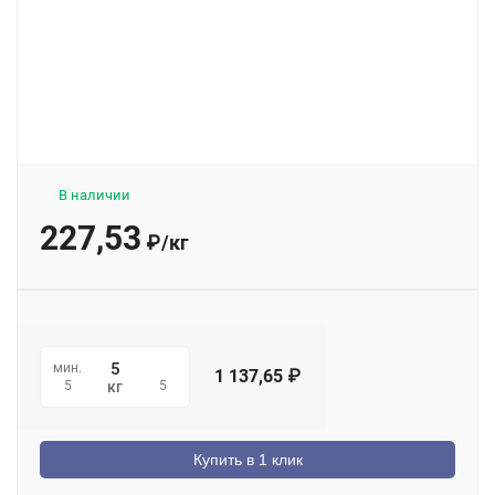
В наличии
227,53
₽
/
кг
мин.
1 137,65
₽
5
5
кг
Купить в 1 клик