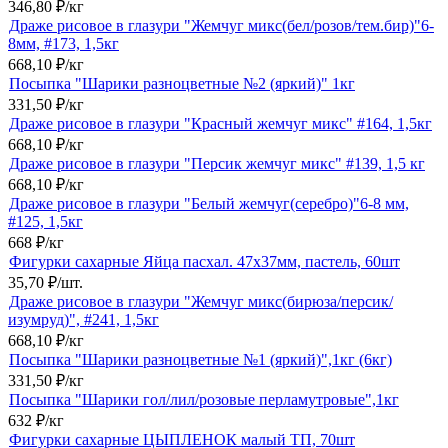
346,80
₽
/
кг
Драже рисовое в глазури "Жемчуг микс(бел/розов/тем.бир)"6-
8мм, #173, 1,5кг
668,10
₽
/
кг
Посыпка "Шарики разноцветные №2 (яркий)" 1кг
331,50
₽
/
кг
Драже рисовое в глазури "Красный жемчуг микс" #164, 1,5кг
668,10
₽
/
кг
Драже рисовое в глазури "Персик жемчуг микс" #139, 1,5 кг
668,10
₽
/
кг
Драже рисовое в глазури "Белый жемчуг(серебро)"6-8 мм,
#125, 1,5кг
668
₽
/
кг
Фигурки сахарные Яйца пасхал. 47х37мм, пастель, 60шт
35,70
₽
/
шт.
Драже рисовое в глазури "Жемчуг микс(бирюза/персик/
изумруд)", #241, 1,5кг
668,10
₽
/
кг
Посыпка "Шарики разноцветные №1 (яркий)",1кг (6кг)
331,50
₽
/
кг
Посыпка "Шарики гол/лил/розовые перламутровые",1кг
632
₽
/
кг
Фигурки сахарные ЦЫПЛЕНОК малый ТП, 70шт