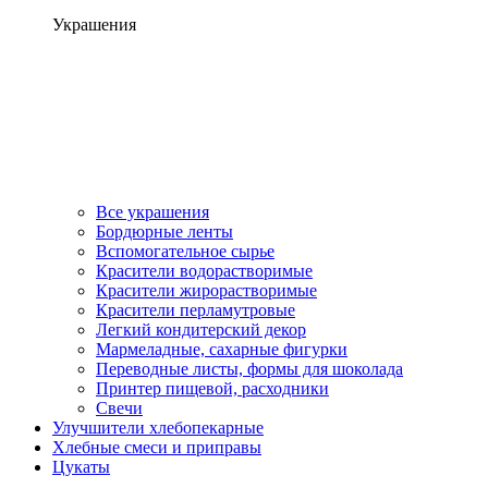
Украшения
Все украшения
Бордюрные ленты
Вспомогательное сырье
Красители водорастворимые
Красители жирорастворимые
Красители перламутровые
Легкий кондитерский декор
Мармеладные, сахарные фигурки
Переводные листы, формы для шоколада
Принтер пищевой, расходники
Свечи
Улучшители хлебопекарные
Хлебные смеси и приправы
Цукаты