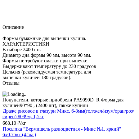
Описание
Формы бумажные для выпечки кулича.
ХАРАКТЕРИСТИКИ
В наборе 2400 шт.
Диаметр дна формы 90 мм, высота 90 мм.
Формы не требуют смазки при выпечке.
Выдерживают температуру до 230 градусов
Цельсия (рекомендуемая температура для
выпечки куличей 180 градусов).
Отзывы
Покупатели, которые приобрели PА9090D_R Форма для
куличей90*90 , (2400 шт), также купили
Драже рисовое в глазури Микс, 6-8мм(гол/жел/изум/оран/роз/
сирен) #099м, 1,5кг
668,10
₽
/
кг
Посыпка "Вермишель разноцветная - Микс №1, яркий"
6х0,75кг (4,5кг)