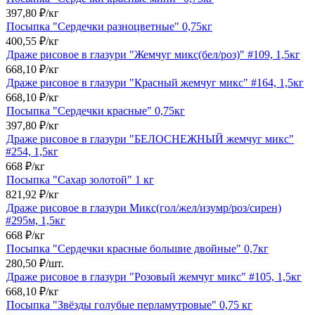
397,80
₽
/
кг
Посыпка "Сердечки разноцветные" 0,75кг
400,55
₽
/
кг
Драже рисовое в глазури "Жемчуг микс(бел/роз)" #109, 1,5кг
668,10
₽
/
кг
Драже рисовое в глазури "Красный жемчуг микс" #164, 1,5кг
668,10
₽
/
кг
Посыпка "Сердечки красные" 0,75кг
397,80
₽
/
кг
Драже рисовое в глазури "БЕЛОСНЕЖНЫЙ жемчуг микс"
#254, 1,5кг
668
₽
/
кг
Посыпка "Сахар золотой" 1 кг
821,92
₽
/
кг
Драже рисовое в глазури Микс(гол/жел/изумр/роз/сирен)
#295м, 1,5кг
668
₽
/
кг
Посыпка "Сердечки красные большие двойные" 0,7кг
280,50
₽
/
шт.
Драже рисовое в глазури "Розовый жемчуг микс" #105, 1,5кг
668,10
₽
/
кг
Посыпка "Звёзды голубые перламутровые" 0,75 кг