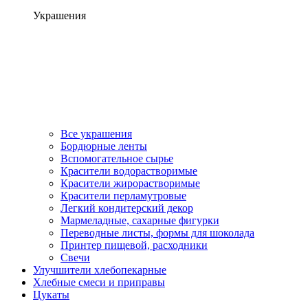
Украшения
Все украшения
Бордюрные ленты
Вспомогательное сырье
Красители водорастворимые
Красители жирорастворимые
Красители перламутровые
Легкий кондитерский декор
Мармеладные, сахарные фигурки
Переводные листы, формы для шоколада
Принтер пищевой, расходники
Свечи
Улучшители хлебопекарные
Хлебные смеси и приправы
Цукаты