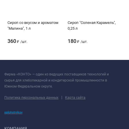
Сироп со вкусом и ароматом
Сироп "Соленая Карамель",
"Малина", 1 л
0,25 л
360
180
₽
/
шт.
₽
/
шт.
Фирма «КОНТО» — один из ведущих поставщиков технологий и
сырья для хлебопекарной и кондитерской промышленности в
Южном Федеральном округе.
|
Политика персональных данных
Карта сайта
splohotnikov
КОМПАНИЯ