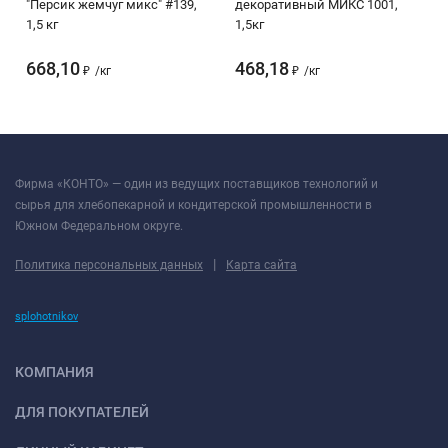
"Персик жемчуг микс" #139,
декоративный МИКС 1001,
1,5 кг
1,5кг
668,10
468,18
₽
/
кг
₽
/
кг
Фирма «КОНТО» — один из ведущих поставщиков технологий и
сырья для хлебопекарной и кондитерской промышленности в
Южном Федеральном округе.
|
Политика персональных данных
Карта сайта
splohotnikov
КОМПАНИЯ
ДЛЯ ПОКУПАТЕЛЕЙ