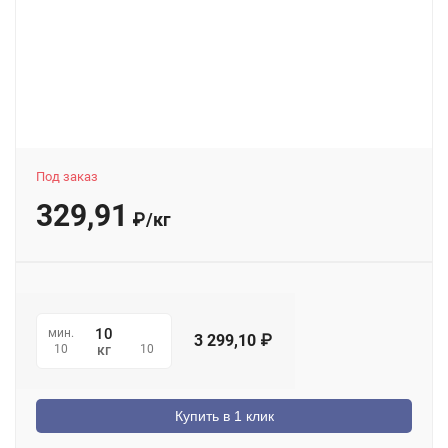
Под заказ
329,91
₽
/
кг
мин.
3 299,10
₽
10
10
кг
Купить в 1 клик