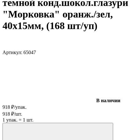
темной конд.шокол.глазури
"Морковка" оранж./зел,
40х15мм, (168 шт/уп)
Артикул:
65047
В наличии
918
₽
/
упак.
918
₽
/
шт.
1
упак.
=
1
шт.