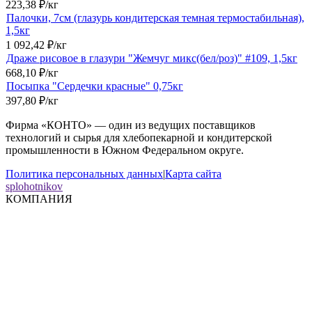
223,38
₽
/
кг
Палочки, 7см (глазурь кондитерская темная термостабильная),
1,5кг
1 092,42
₽
/
кг
Драже рисовое в глазури "Жемчуг микс(бел/роз)" #109, 1,5кг
668,10
₽
/
кг
Посыпка "Сердечки красные" 0,75кг
397,80
₽
/
кг
Фирма «КОНТО» — один из ведущих поставщиков
технологий и сырья для хлебопекарной и кондитерской
промышленности в Южном Федеральном округе.
Политика персональных данных
|
Карта сайта
splohotnikov
КОМПАНИЯ