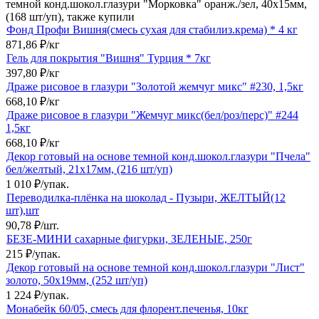
темной конд.шокол.глазури "Морковка" оранж./зел, 40х15мм,
(168 шт/уп), также купили
Фонд Профи Вишня(смесь сухая для стабилиз.крема) * 4 кг
871,86
₽
/
кг
Гель для покрытия "Вишня" Турция * 7кг
397,80
₽
/
кг
Драже рисовое в глазури "Золотой жемчуг микс" #230, 1,5кг
668,10
₽
/
кг
Драже рисовое в глазури "Жемчуг микс(бел/роз/перс)" #244
1,5кг
668,10
₽
/
кг
Декор готовый на основе темной конд.шокол.глазури "Пчела"
бел/желтый, 21х17мм, (216 шт/уп)
1 010
₽
/
упак.
Переводилка-плёнка на шоколад - Пузыри, ЖЕЛТЫЙ(12
шт),шт
90,78
₽
/
шт.
БЕЗЕ-МИНИ сахарные фигурки, ЗЕЛЕНЫЕ, 250г
215
₽
/
упак.
Декор готовый на основе темной конд.шокол.глазури "Лист"
золото, 50х19мм, (252 шт/уп)
1 224
₽
/
упак.
Монабейк 60/05, смесь для флорент.печенья, 10кг