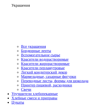
Украшения
Все украшения
Бордюрные ленты
Вспомогательное сырье
Красители водорастворимые
Красители жирорастворимые
Красители перламутровые
Легкий кондитерский декор
Мармеладные, сахарные фигурки
Переводные листы, формы для шоколада
Принтер пищевой, расходники
Свечи
Улучшители хлебопекарные
Хлебные смеси и приправы
Цукаты