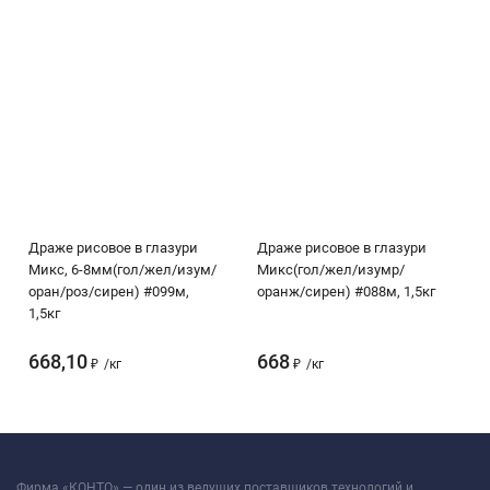
Драже рисовое в глазури
Драже рисовое в глазури
Микс, 6-8мм(гол/жел/изум/
Микс(гол/жел/изумр/
оран/роз/сирен) #099м,
оранж/сирен) #088м, 1,5кг
1,5кг
668,10
668
₽
/
кг
₽
/
кг
Фирма «КОНТО» — один из ведущих поставщиков технологий и