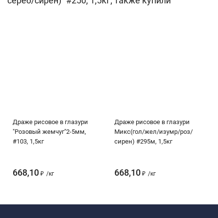
сереб/сирен)" #250, 1,5кг, также купили
Драже рисовое в глазури
Драже рисовое в глазури
"Розовый жемчуг"2-5мм,
Микс(гол/жел/изумр/роз/
#103, 1,5кг
сирен) #295м, 1,5кг
668,10
668,10
₽
/
кг
₽
/
кг