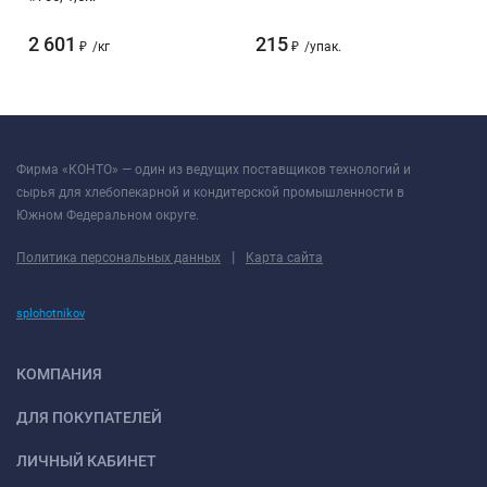
2 601
215
₽
/
кг
₽
/
упак.
Фирма «КОНТО» — один из ведущих поставщиков технологий и
сырья для хлебопекарной и кондитерской промышленности в
Южном Федеральном округе.
|
Политика персональных данных
Карта сайта
splohotnikov
КОМПАНИЯ
ДЛЯ ПОКУПАТЕЛЕЙ
ЛИЧНЫЙ КАБИНЕТ