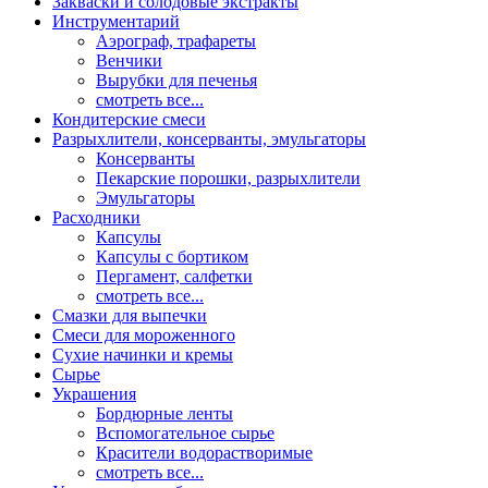
Закваски и солодовые экстракты
Инструментарий
Аэрограф, трафареты
Венчики
Вырубки для печенья
смотреть все...
Кондитерские смеси
Разрыхлители, консерванты, эмульгаторы
Консерванты
Пекарские порошки, разрыхлители
Эмульгаторы
Расходники
Капсулы
Капсулы с бортиком
Пергамент, салфетки
смотреть все...
Смазки для выпечки
Смеси для мороженного
Сухие начинки и кремы
Сырье
Украшения
Бордюрные ленты
Вспомогательное сырье
Красители водорастворимые
смотреть все...