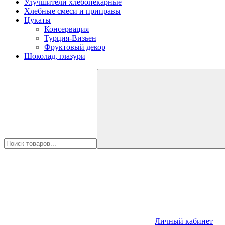
Улучшители хлебопекарные
Хлебные смеси и приправы
Цукаты
Консервация
Турция-Визьен
Фруктовый декор
Шоколад, глазури
Личный кабинет