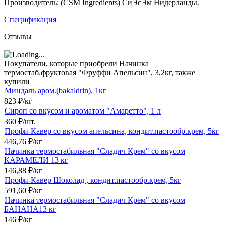
Производитель: (CSM Ingredients) СиЭсЭм Нидерланды.
Спецификация
Отзывы
Покупатели, которые приобрели Начинка
термостаб.фруктовая "Фруффи Апельсин", 3,2кг, также
купили
Миндаль аром.(bakaldrin), 1кг
823
₽
/
кг
Сироп со вкусом и ароматом "Амаретто", 1 л
360
₽
/
шт.
Профи-Кавер со вкусом апельсина, кондит.пастообр.крем, 5кг
446,76
₽
/
кг
Начинка термостабильная "Сладич Крем" со вкусом
КАРАМЕЛИ 13 кг
146,88
₽
/
кг
Профи-Кавер Шоколад , кондит.пастообр.крем, 5кг
591,60
₽
/
кг
Начинка термостабильная "Сладич Крем" со вкусом
БАНАНА13 кг
146
₽
/
кг