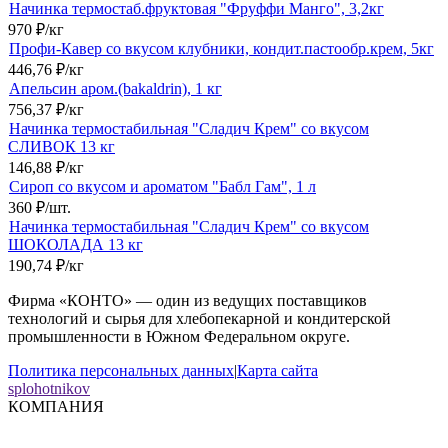
Начинка термостаб.фруктовая "Фруффи Манго", 3,2кг
970
₽
/
кг
Профи-Кавер со вкусом клубники, кондит.пастообр.крем, 5кг
446,76
₽
/
кг
Апельсин аром.(bakaldrin), 1 кг
756,37
₽
/
кг
Начинка термостабильная "Сладич Крем" со вкусом
СЛИВОК 13 кг
146,88
₽
/
кг
Сироп со вкусом и ароматом "Бабл Гам", 1 л
360
₽
/
шт.
Начинка термостабильная "Сладич Крем" со вкусом
ШОКОЛАДА 13 кг
190,74
₽
/
кг
Фирма «КОНТО» — один из ведущих поставщиков
технологий и сырья для хлебопекарной и кондитерской
промышленности в Южном Федеральном округе.
Политика персональных данных
|
Карта сайта
splohotnikov
КОМПАНИЯ