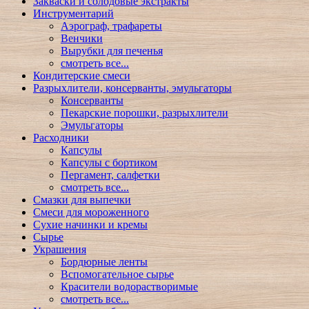
Закваски и солодовые экстракты
Инструментарий
Аэрограф, трафареты
Венчики
Вырубки для печенья
смотреть все...
Кондитерские смеси
Разрыхлители, консерванты, эмульгаторы
Консерванты
Пекарские порошки, разрыхлители
Эмульгаторы
Расходники
Капсулы
Капсулы с бортиком
Пергамент, салфетки
смотреть все...
Смазки для выпечки
Смеси для мороженного
Сухие начинки и кремы
Сырье
Украшения
Бордюрные ленты
Вспомогательное сырье
Красители водорастворимые
смотреть все...