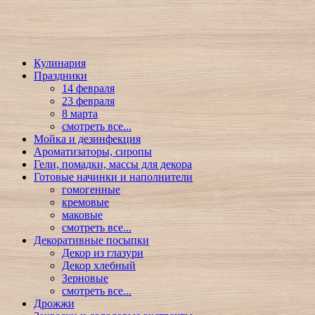
Кулинария
Праздники
14 февраля
23 февраля
8 марта
смотреть все...
Мойка и дезинфекция
Ароматизаторы, сиропы
Гели, помадки, массы для декора
Готовые начинки и наполнители
гомогенные
кремовые
маковые
смотреть все...
Декоративные посыпки
Декор из глазури
Декор хлебный
Зерновые
смотреть все...
Дрожжи