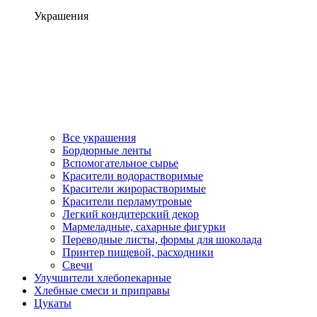
Украшения
Все украшения
Бордюрные ленты
Вспомогательное сырье
Красители водорастворимые
Красители жирорастворимые
Красители перламутровые
Легкий кондитерский декор
Мармеладные, сахарные фигурки
Переводные листы, формы для шоколада
Принтер пищевой, расходники
Свечи
Улучшители хлебопекарные
Хлебные смеси и приправы
Цукаты