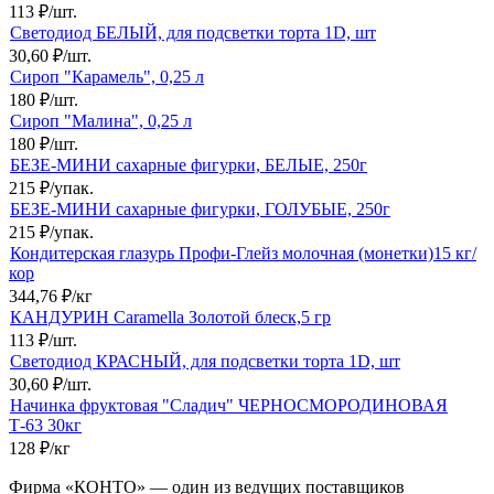
113
₽
/
шт.
Светодиод БЕЛЫЙ, для подсветки торта 1D, шт
30,60
₽
/
шт.
Сироп "Карамель", 0,25 л
180
₽
/
шт.
Сироп "Малина", 0,25 л
180
₽
/
шт.
БЕЗЕ-МИНИ сахарные фигурки, БЕЛЫЕ, 250г
215
₽
/
упак.
БЕЗЕ-МИНИ сахарные фигурки, ГОЛУБЫЕ, 250г
215
₽
/
упак.
Кондитерская глазурь Профи-Глейз молочная (монетки)15 кг/
кор
344,76
₽
/
кг
КАНДУРИН Caramella Золотой блеск,5 гр
113
₽
/
шт.
Светодиод КРАСНЫЙ, для подсветки торта 1D, шт
30,60
₽
/
шт.
Начинка фруктовая "Сладич" ЧЕРНОСМОРОДИНОВАЯ
Т-63 30кг
128
₽
/
кг
Фирма «КОНТО» — один из ведущих поставщиков