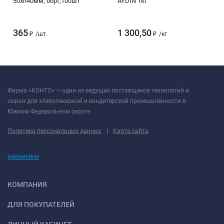
50хh40мм, борт,100шт
AYDIN 1кг
365
1 300,50
₽
/
шт.
₽
/
кг
Фирма «КОНТО» — один из ведущих поставщиков технологий и
сырья для хлебопекарной и кондитерской промышленности в
Южном Федеральном округе.
|
Политика персональных данных
Карта сайта
splohotnikov
КОМПАНИЯ
ДЛЯ ПОКУПАТЕЛЕЙ