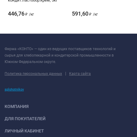
кондит.пастообр.крем, 5кг
446,76
591,60
₽
/
кг
₽
/
кг
Фирма «КОНТО» — один из ведущих поставщиков технологий и
сырья для хлебопекарной и кондитерской промышленности в
Южном Федеральном округе.
|
Политика персональных данных
Карта сайта
splohotnikov
КОМПАНИЯ
ДЛЯ ПОКУПАТЕЛЕЙ
ЛИЧНЫЙ КАБИНЕТ