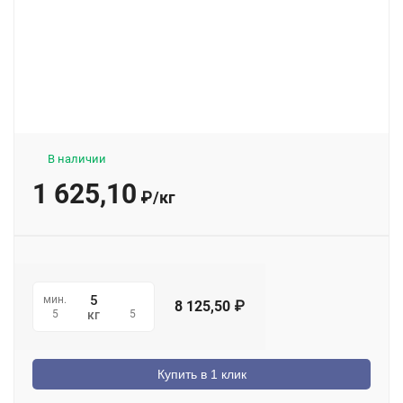
В наличии
1 625,10
₽
/
кг
мин.
8 125,50
₽
5
5
кг
Купить в 1 клик