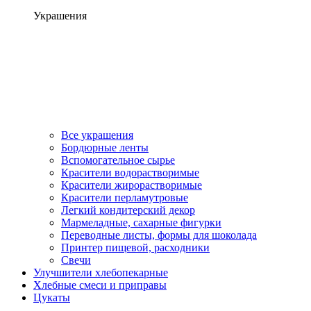
Украшения
Все украшения
Бордюрные ленты
Вспомогательное сырье
Красители водорастворимые
Красители жирорастворимые
Красители перламутровые
Легкий кондитерский декор
Мармеладные, сахарные фигурки
Переводные листы, формы для шоколада
Принтер пищевой, расходники
Свечи
Улучшители хлебопекарные
Хлебные смеси и приправы
Цукаты