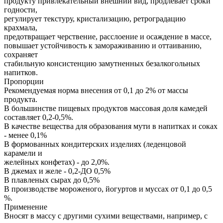
продукту привлекательный внешний вид, продлевает сроки
годности,
регулирует текстуру, кристализацию, ретроградацию
крахмала,
предотвращает черствение, расслоение и осаждение в массе,
повышает устойчивость к замораживанию и оттаиванию,
сохраняет
стабильную консистенцию замутненных безалкогольных
напитков.
Пропорции
Рекомендуемая норма внесения от 0,1 до 2% от массы
продукта.
В большинстве пищевых продуктов массовая доля камедей
составляет 0,2-0,5%.
В качестве вещества для образования мути в напитках и соках
- менее 0,1%
В формованных кондитерских изделиях (леденцовой
карамели и
желейных конфетах) - до 2,0%.
В джемах и желе - 0,2-ДО 0,5%
В плавленых сырах до 0,5%
В производстве мороженого, йогуртов и муссах от 0,1 до 0,5
%.
Применение
Вносят в массу с другими сухими веществами, например, с