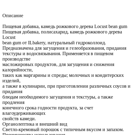
Описание
Пищевая добавка, камедь рожкового дерева Locust bean gum
Пищевая добавка, полисахарид, камедь рожкового дерева
Locust
bean gum от ILbakery, натуральный гидроколлоид.
Предназначена для загущения и гелеобразования, придания
текстуры и водосвязывания. Применяется в пищевом
производстве
масложировых продуктов, для загущения и снижения
калорийности,
таких как маргарины и спреды; молочных и кондитерских
изделий,
а также в кулинарии, при приготовлении различных соусов и
придания
блюдам необходимого загущения и текстуры, а также
продления
конечного срока годности продукта, за счет
влагоудерживающих
свойств камеди.
Органолептика и внешний вид
Светло-кремовый порошок с типичным вкусом и запахом.
Преимущества использования