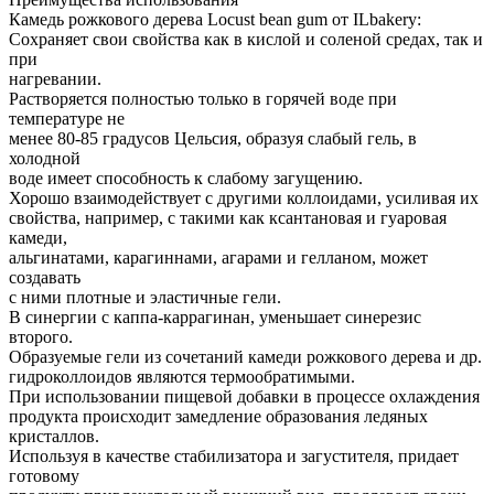
Камедь рожкового дерева Locust bean gum от ILbakery:
Сохраняет свои свойства как в кислой и соленой средах, так и
при
нагревании.
Растворяется полностью только в горячей воде при
температуре не
менее 80-85 градусов Цельсия, образуя слабый гель, в
холодной
воде имеет способность к слабому загущению.
Хорошо взаимодействует с другими коллоидами, усиливая их
свойства, например, с такими как ксантановая и гуаровая
камеди,
альгинатами, карагиннами, агарами и гелланом, может
создавать
с ними плотные и эластичные гели.
В синергии с каппа-каррагинан, уменьшает синерезис
второго.
Образуемые гели из сочетаний камеди рожкового дерева и др.
гидроколлоидов являются термообратимыми.
При использовании пищевой добавки в процессе охлаждения
продукта происходит замедление образования ледяных
кристаллов.
Используя в качестве стабилизатора и загустителя, придает
готовому