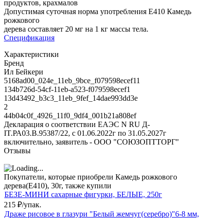
продуктов, крахмалов
Допустимая суточная норма употребления Е410 Камедь
рожкового
дерева составляет 20 мг на 1 кг массы тела.
Спецификация
Характеристики
Бренд
Ил Бейкери
5168ad00_024e_11eb_9bce_f079598ecef11
134b726d-54cf-11eb-a523-f079598ecef1
13d43492_b3c3_11eb_9fef_14dae993dd3e
2
44b04c0f_4926_11f0_9df4_001b21a808ef
Декларация о соответствии ЕАЭС N RU Д-
IT.РА03.В.95387/22, с 01.06.2022г по 31.05.2027г
включительно, заявитель - ООО "СОЮЗОПТТОРГ"
Отзывы
Покупатели, которые приобрели Камедь рожкового
дерева(Е410), 30г, также купили
БЕЗЕ-МИНИ сахарные фигурки, БЕЛЫЕ, 250г
215
₽
/
упак.
Драже рисовое в глазури "Белый жемчуг(серебро)"6-8 мм,