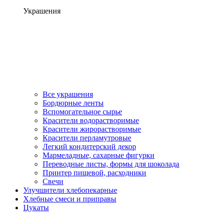
Украшения
Все украшения
Бордюрные ленты
Вспомогательное сырье
Красители водорастворимые
Красители жирорастворимые
Красители перламутровые
Легкий кондитерский декор
Мармеладные, сахарные фигурки
Переводные листы, формы для шоколада
Принтер пищевой, расходники
Свечи
Улучшители хлебопекарные
Хлебные смеси и приправы
Цукаты