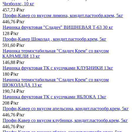
Чизболлс, 10 кг
457,73
₽
/
кг
Профи-Кавер со вкусом лимона, кондит.пастообр.крем, 5кг
446,76
₽
/
кг
Начинка фруктовая "Сладич" ВИШНЕВАЯ Т-63 30 кг
128
₽
/
кг
Профи-Кавер Шоколад , кондит.пастообр.крем, 5кг
591,60
₽
/
кг
Начинка термостабильная "Сладич Крем" со вкусом
КАРАМЕЛИ 13 кг
146,88
₽
/
кг
Начинка фруктовая ТК с кусочками КЛУБНИКИ 13кг
180
₽
/
кг
Начинка термостабильная "Сладич Крем" со вкусом
ШОКОЛАДА 13 кг
190,74
₽
/
кг
Начинка фруктовая ТК с кусочками ЯБЛОКА 13кг
208
₽
/
кг
Профи-Кавер со вкусом апельсина, кондит.пастообр.крем, 5кг
446,76
₽
/
кг
Профи-Кавер со вкусом клубники, кондит.пастообр.крем, 5кг
446,76
₽
/
кг