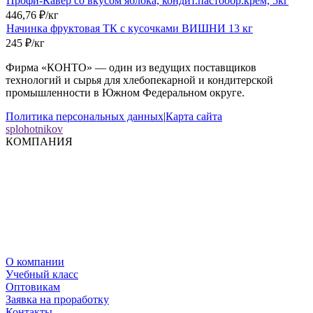
Профи-Кавер со вкусом яблока, кондит.пастообр.крем, 5кг
446,76
₽
/
кг
Начинка фруктовая ТК с кусочками ВИШНИ 13 кг
245
₽
/
кг
Фирма «КОНТО» — один из ведущих поставщиков
технологий и сырья для хлебопекарной и кондитерской
промышленности в Южном Федеральном округе.
Политика персональных данных
|
Карта сайта
splohotnikov
КОМПАНИЯ
О компании
Учебный класс
Оптовикам
Заявка на проработку
Контакты