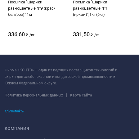
Посыпка "Шарики
Посыпка "Шарики
разноцветные №9 (крас/
разноцветные №1
бел/роз)" 1кг
(яркий)",1кг (6кг)
336,60
331,50
₽
/
кг
₽
/
кг
Фирма «КОНТО» — один из ведущих поставщиков технологий и
сырья для хлебопекарной и кондитерской промышленности в
Южном Федеральном округе.
|
Политика персональных данных
Карта сайта
splohotnikov
КОМПАНИЯ