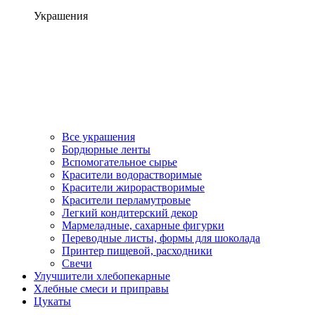
Украшения
Все украшения
Бордюрные ленты
Вспомогательное сырье
Красители водорастворимые
Красители жирорастворимые
Красители перламутровые
Легкий кондитерский декор
Мармеладные, сахарные фигурки
Переводные листы, формы для шоколада
Принтер пищевой, расходники
Свечи
Улучшители хлебопекарные
Хлебные смеси и приправы
Цукаты