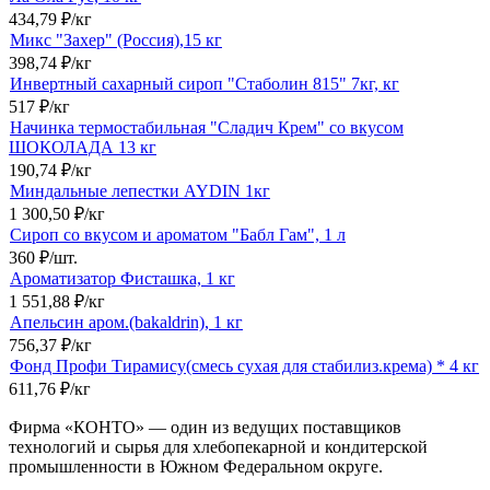
434,79
₽
/
кг
Микс "Захер" (Россия),15 кг
398,74
₽
/
кг
Инвертный сахарный сироп "Стаболин 815" 7кг, кг
517
₽
/
кг
Начинка термостабильная "Сладич Крем" со вкусом
ШОКОЛАДА 13 кг
190,74
₽
/
кг
Миндальные лепестки AYDIN 1кг
1 300,50
₽
/
кг
Сироп со вкусом и ароматом "Бабл Гам", 1 л
360
₽
/
шт.
Ароматизатор Фисташка, 1 кг
1 551,88
₽
/
кг
Апельсин аром.(bakaldrin), 1 кг
756,37
₽
/
кг
Фонд Профи Тирамису(смесь сухая для стабилиз.крема) * 4 кг
611,76
₽
/
кг
Фирма «КОНТО» — один из ведущих поставщиков
технологий и сырья для хлебопекарной и кондитерской
промышленности в Южном Федеральном округе.