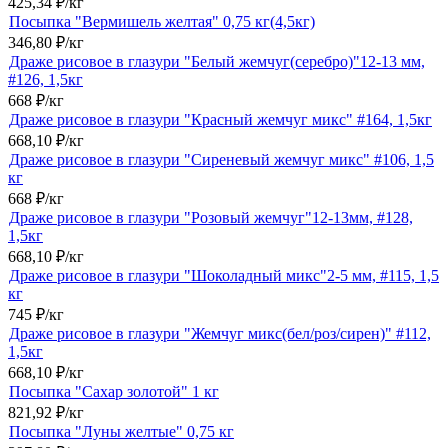
425,34
₽
/
кг
Посыпка "Вермишель желтая" 0,75 кг(4,5кг)
346,80
₽
/
кг
Драже рисовое в глазури "Белый жемчуг(серебро)"12-13 мм,
#126, 1,5кг
668
₽
/
кг
Драже рисовое в глазури "Красный жемчуг микс" #164, 1,5кг
668,10
₽
/
кг
Драже рисовое в глазури "Сиреневый жемчуг микс" #106, 1,5
кг
668
₽
/
кг
Драже рисовое в глазури "Розовый жемчуг"12-13мм, #128,
1,5кг
668,10
₽
/
кг
Драже рисовое в глазури "Шоколадный микс"2-5 мм, #115, 1,5
кг
745
₽
/
кг
Драже рисовое в глазури "Жемчуг микс(бел/роз/сирен)" #112,
1,5кг
668,10
₽
/
кг
Посыпка "Сахар золотой" 1 кг
821,92
₽
/
кг
Посыпка "Луны желтые" 0,75 кг