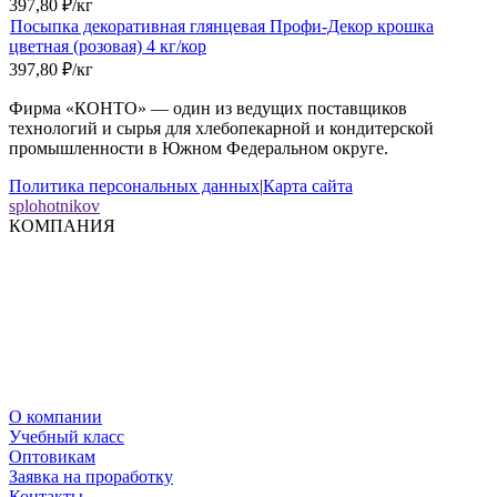
397,80
₽
/
кг
Посыпка декоративная глянцевая Профи-Декор крошка
цветная (розовая) 4 кг/кор
397,80
₽
/
кг
Фирма «КОНТО» — один из ведущих поставщиков
технологий и сырья для хлебопекарной и кондитерской
промышленности в Южном Федеральном округе.
Политика персональных данных
|
Карта сайта
splohotnikov
КОМПАНИЯ
О компании
Учебный класс
Оптовикам
Заявка на проработку
Контакты