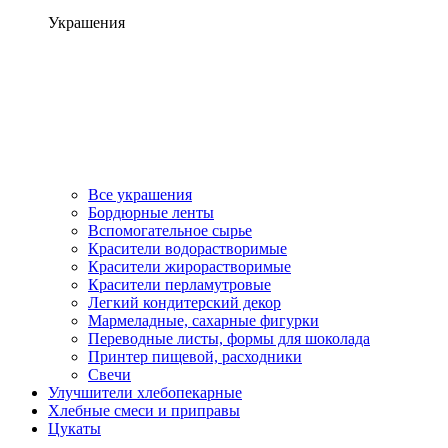
Украшения
Все украшения
Бордюрные ленты
Вспомогательное сырье
Красители водорастворимые
Красители жирорастворимые
Красители перламутровые
Легкий кондитерский декор
Мармеладные, сахарные фигурки
Переводные листы, формы для шоколада
Принтер пищевой, расходники
Свечи
Улучшители хлебопекарные
Хлебные смеси и приправы
Цукаты