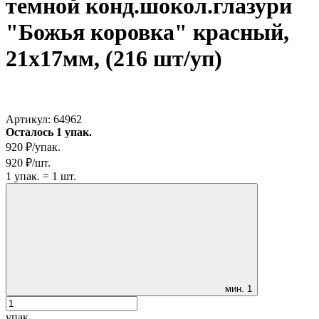
темной конд.шокол.глазури
"Божья коровка" красный,
21х17мм, (216 шт/уп)
Артикул:
64962
Осталось 1 упак.
920
₽
/
упак.
920
₽
/
шт.
1
упак.
=
1
шт.
мин.
1
упак.