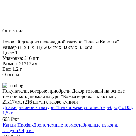
Описание
Готовый декор из шоколадной глазури "Божья Коровка"
Размер (В x Г x Ш): 20.4см x 8.6см x 33.0см
Цвет: 1
Упаковка: 216 шт.
Размер: 21*17мм
Вес: 1,2 г
Отзывы
Покупатели, которые приобрели Декор готовый на основе
темной конд.шокол.глазури "Божья коровка" красный,
21х17мм, (216 шт/уп), также купили
Драже рисовое в глазури "Белый жемчуг микс(серебро)" #108,
1,5кг
668
₽
/
кг
Капли Профи-Дропс темные термостабильные из конд.
глазури* 4,5 кг