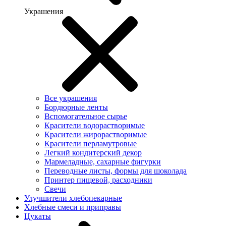
Украшения
Все украшения
Бордюрные ленты
Вспомогательное сырье
Красители водорастворимые
Красители жирорастворимые
Красители перламутровые
Легкий кондитерский декор
Мармеладные, сахарные фигурки
Переводные листы, формы для шоколада
Принтер пищевой, расходники
Свечи
Улучшители хлебопекарные
Хлебные смеси и приправы
Цукаты