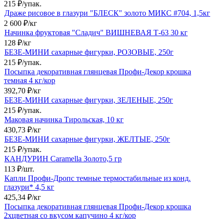
215
₽
/
упак.
Драже рисовое в глазури "БЛЕСК" золото МИКС #704, 1,5кг
2 600
₽
/
кг
Начинка фруктовая "Сладич" ВИШНЕВАЯ Т-63 30 кг
128
₽
/
кг
БЕЗЕ-МИНИ сахарные фигурки, РОЗОВЫЕ, 250г
215
₽
/
упак.
Посыпка декоративная глянцевая Профи-Декор крошка
темная 4 кг/кор
392,70
₽
/
кг
БЕЗЕ-МИНИ сахарные фигурки, ЗЕЛЕНЫЕ, 250г
215
₽
/
упак.
Маковая начинка Тирольская, 10 кг
430,73
₽
/
кг
БЕЗЕ-МИНИ сахарные фигурки, ЖЕЛТЫЕ, 250г
215
₽
/
упак.
КАНДУРИН Caramella Золото,5 гр
113
₽
/
шт.
Капли Профи-Дропс темные термостабильные из конд.
глазури* 4,5 кг
425,34
₽
/
кг
Посыпка декоративная глянцевая Профи-Декор крошка
2хцветная со вкусом капучино 4 кг/кор